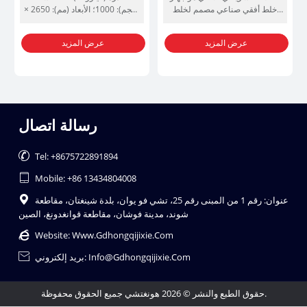
خلط أفقي صناعي مصمم لخلط
(كجم): 1000؛ الأبعاد (مم): 2650 ×
المواد البلاستيكية بشكل متجانس،
1300 × 2100؛ قدرة التسخين
بما في ذلك المساحيق والحبيبات
(كيلوواط): 12
عرض المزيد
عرض المزيد
والمركبات البلاستيكية الأخرى.
رسالة اتصال

Tel: +8675722891894

Mobile: +86 13434804008
عنوان: رقم 1 من المبنى رقم 25، تشي فو يوان، بلدة شينغتان، مقاطعة

شوند، مدينة فوشان، مقاطعة قوانغدونغ، الصين

Website:
Www.gdhongqijixie.com
بريد إلكتروني: Info@gdhongqijixie.com

حقوق الطبع والنشر © 2026 هونغتشي جميع الحقوق محفوظة.