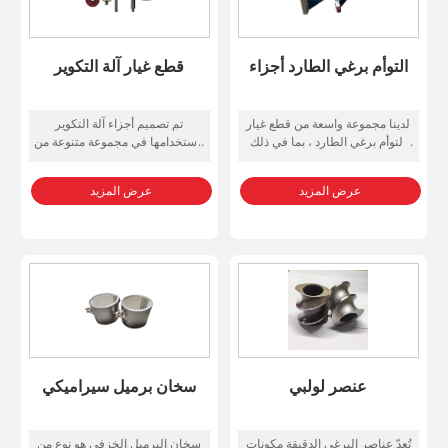
التوأم برغي الطارد أجزاء
قطع غيار آلة التكوير
لدينا مجموعة واسعة من قطع غيار
تم تصميم أجزاء آلة التكوير
التوأم برغي الطارد ، بما في ذلك
لاستخدامها في مجموعة متنوعة من
المسمار ، برميل ، رمح ، مصممة
آلات تكوير المواد البلاستيكية، مما
على الأداء الفعلي التوأم برغي
يمنح المستخدمين المرونة لإنتاج
عرض المزيد
عرض المزيد
الطارد . جميع مكونات مصممة
أنواع مختلفة من الكريات وفقًا
ومصنعة لتناسب المعدات الخاصة
لاحتياجاتهم.
بك بدقة ، ودائمة وقابلة للتبديل .
عنصر لولبي
سخان برميل سيراميكي
تُعدّ عناصر البرغي الدقيقة مكونات
سخان البرميل الخزفي هو نوع من